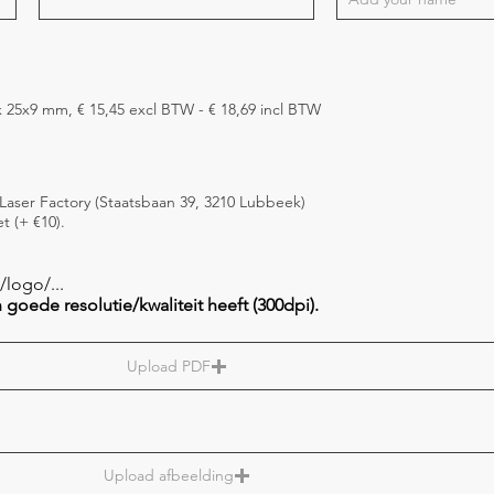
Rechthoekige stempel 4910, max 25x9 mm, € 15,45 excl BTW - € 18,69 incl BTW
e Laser Factory (Staatsbaan 39, 3210 Lubbeek)
t (+ €10).
logo/...
goede resolutie/kwaliteit heeft (300dpi).
Upload PDF
Upload afbeelding