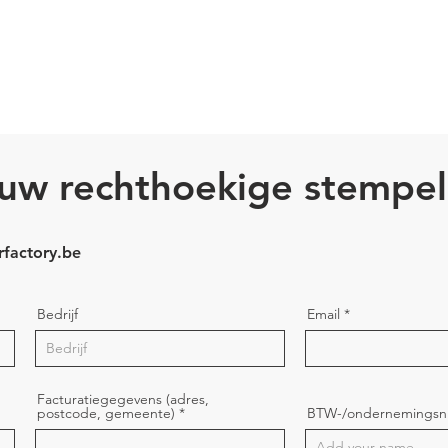
jouw rechthoekige stempe
rfactory.be
Bedrijf
Email
Facturatiegegevens (adres,
postcode, gemeente)
BTW-/ondernemings