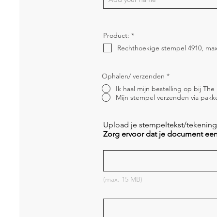
V
Product:
*
e
r
e
i
s
t
Ophalen/ verzenden
*
Ik haal mijn bestelling op bij Th
Mijn stempel verzenden via pakke
Upload je stempeltekst/tekening/
Zorg ervoor dat je document een 
(max. 15 MB)