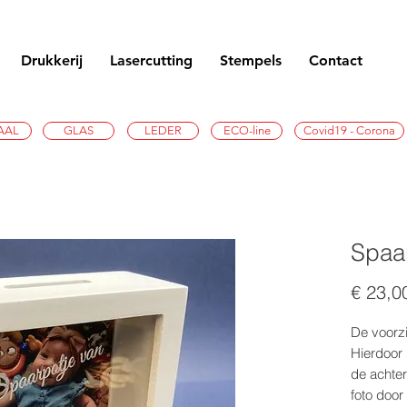
Drukkerij
Lasercutting
Stempels
Contact
AAL
GLAS
LEDER
ECO-line
Covid19 - Corona
Spaa
€ 23,0
De voorzi
Hierdoor 
de achter
foto door