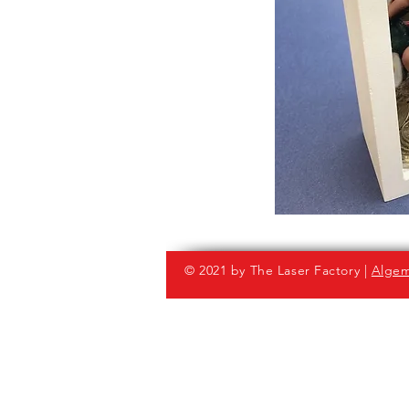
© 2021 by The Laser Factory |
Algem